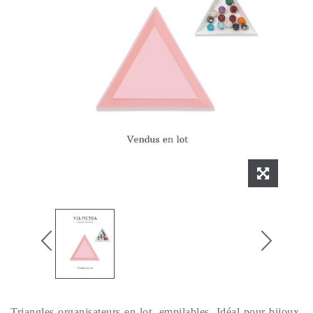
Triangles organisateurs en lot, empilables. Idéal pour bijoux,