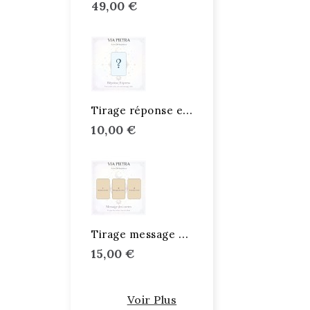
49,00 €
T
irage réponse express
10,00 €
T
irage message des cartes
15,00 €
Voir Plus