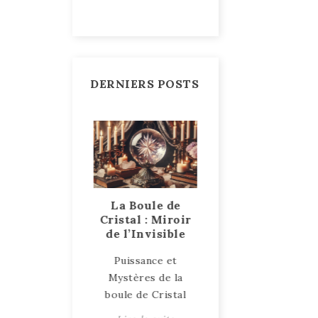
DERNIERS POSTS
ent le bois
La Boule de
Talismans et
 pétrifie ?
Cristal : Miroir
Amulettes, des
de l’Invisible
objets sacrés et
e explication
puissants
Puissance et
e processus du
Talismans et
Mystères de la
is pétrifié
Amulettes : Objets
boule de Cristal
ire la suite
de Protection et d