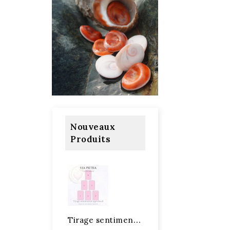
Nouveaux
Produits
T
irage sentimental approfondi