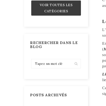
VOIR TOUTES LES
as
CATÉGORIES
L
L’
so
RECHERCHER DANS LE
En
BLOG
(
M
so
po
pr
Li
li
Ce
si
POSTS ARCHIVÉS