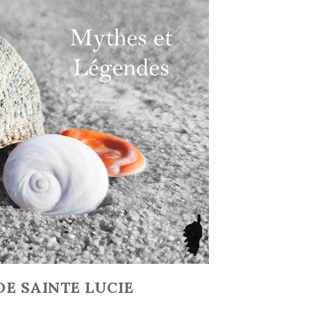
stoire et Légende
Les 7 Chakras
es : l'Oeil de Sainte
Explications et conseils
Lucie
Lire la suite
ju di Santa Lucia, un
bolisme puissant en
Corse
Lire la suite
DE SAINTE LUCIE