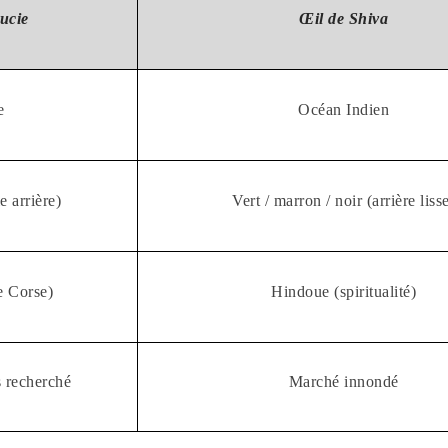
ucie
Œil de Shiva
e
Océan Indien
e arrière)
Vert / marron / noir (arrière liss
e Corse)
Hindoue (spiritualité)
s recherché
Marché innondé