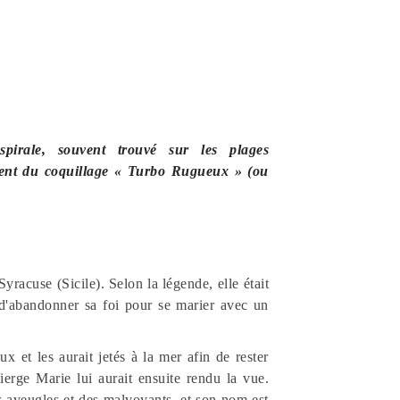
pirale, souvent trouvé sur les plages
vient du coquillage « Turbo Rugueux » (ou
yracuse (Sicile). Selon la légende, elle était
d'abandonner sa foi pour se marier avec un
x et les aurait jetés à la mer afin de rester
erge Marie lui aurait ensuite rendu la vue.
s aveugles et des malvoyants, et son nom est