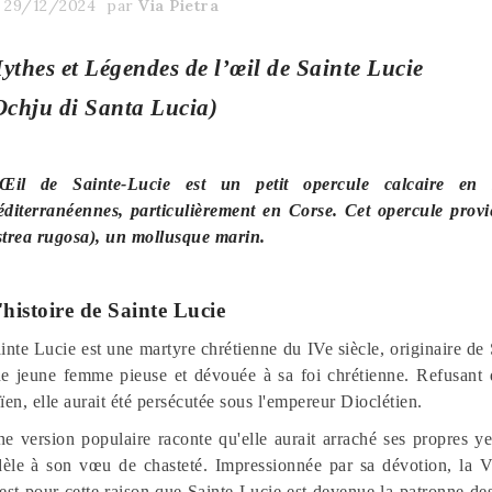
29/12/2024
par
Via Pietra
ythes et Légendes de l’œil de Sainte Lucie
Ochju di Santa Lucia)
'Œil de Sainte-Lucie est un petit opercule calcaire en s
diterranéennes, particulièrement en Corse. Cet opercule pro
trea rugosa), un mollusque marin.
'histoire de Sainte Lucie
inte Lucie est une martyre chrétienne du IVe siècle, originaire de S
e jeune femme pieuse et dévouée à sa foi chrétienne. Refusant 
ïen, elle aurait été persécutée sous l'empereur Dioclétien.
e version populaire raconte qu'elle aurait arraché ses propres yeu
dèle à son vœu de chasteté. Impressionnée par sa dévotion, la Vi
est pour cette raison que Sainte Lucie est devenue la patronne de