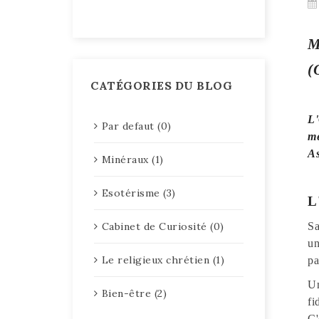
M
(
CATÉGORIES DU BLOG
L
Par defaut (0)
mé
As
Minéraux (1)
Esotérisme (3)
L
Cabinet de Curiosité (0)
Sa
un
Le religieux chrétien (1)
pa
Un
Bien-être (2)
fi
C'