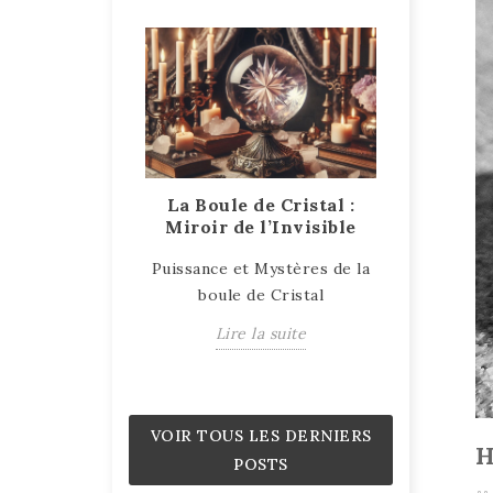
e bois se
La Boule de Cristal :
Talisman
fie ?
Miroir de l’Invisible
des ob
p
cation sur le
Puissance et Mystères de la
Talisman
bois pétrifié
boule de Cristal
Objets de
a suite
Lire la suite
L
VOIR TOUS LES DERNIERS
H
POSTS