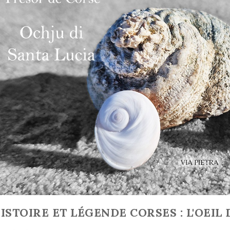
s et Amulettes,
Histoire, légendes et
Hi
jets sacrés et
magie de la Mandragore
cors
uissants
Tout savoir sur la
s et Amulettes :
Och
Madragore
 Protection et de
sym
Lire la suite
Pouvoir
ire la suite
ISTOIRE ET LÉGENDE CORSES : L'OEIL 