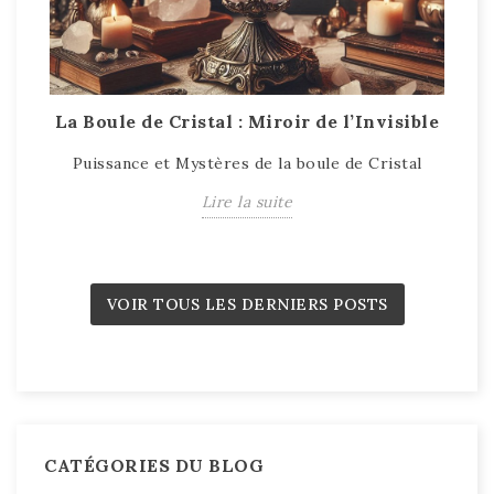
La Boule de Cristal : Miroir de l’Invisible
T
Puissance et Mystères de la boule de Cristal
T
Lire la suite
VOIR TOUS LES DERNIERS POSTS
CATÉGORIES DU BLOG