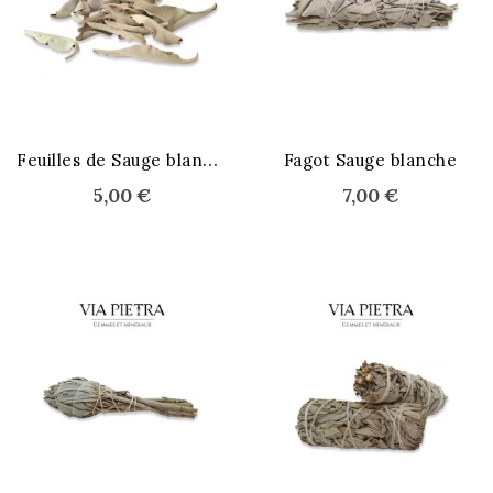
STOCK ÉPUISÉ
F
euilles de Sauge blanche
Fagot Sauge blanche
5,00 €
7,00 €