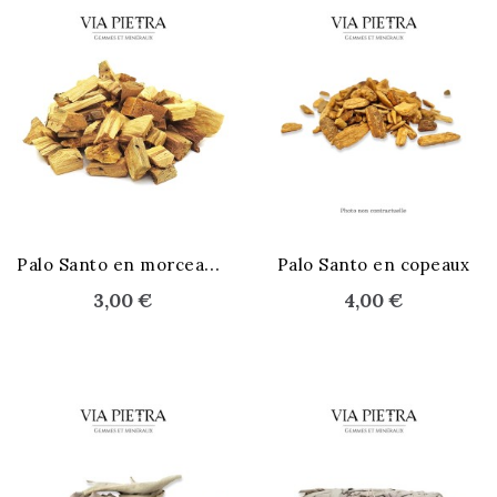
P
alo Santo en morceaux x10
Palo Santo en copeaux
3,00 €
4,00 €