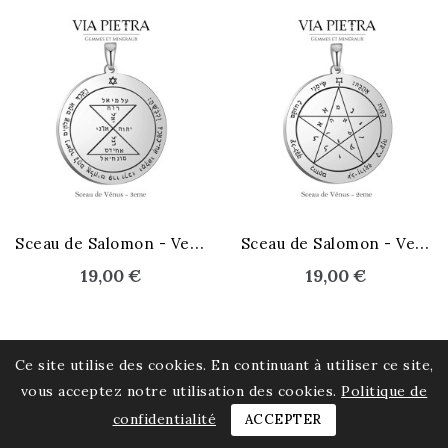
S
ceau de Salomon - Venus 3e
S
ceau de Salomon - Venus 2e
19,00 €
19,00 €
Ce site utilise des cookies. En continuant à utiliser ce site,
vous acceptez notre utilisation des cookies.
Politique de
confidentialité
ACCEPTER