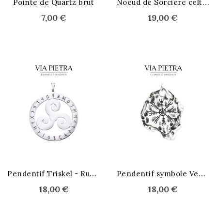
N
oeud de Sorcière celtique
Pointe de Quartz brut
7,00 €
19,00 €
P
endentif Triskel - Runes
P
endentif symbole Vegvisir
18,00 €
18,00 €