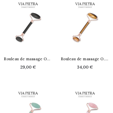
R
ouleau de massage Onyx
R
ouleau de massage O.d.Tigre
29,00 €
34,00 €