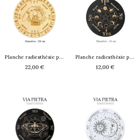
STOCK ÉPUISÉ
P
lanche radiesthésie pendule
P
lanche radiesthésie pendule
22,00 €
12,00 €