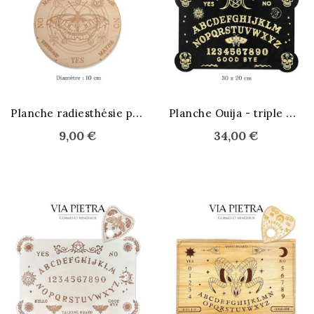
P
lanche radiesthésie pendule
P
lanche Ouija - triple Lune noire
9,00 €
34,00 €