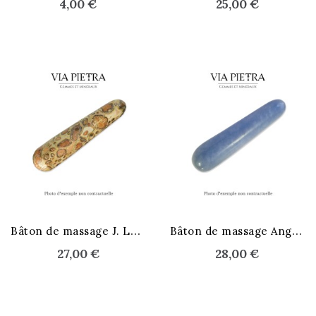
4,00 €
25,00 €
B
âton de massage J. Léopard
B
âton de massage Angélite
27,00 €
28,00 €