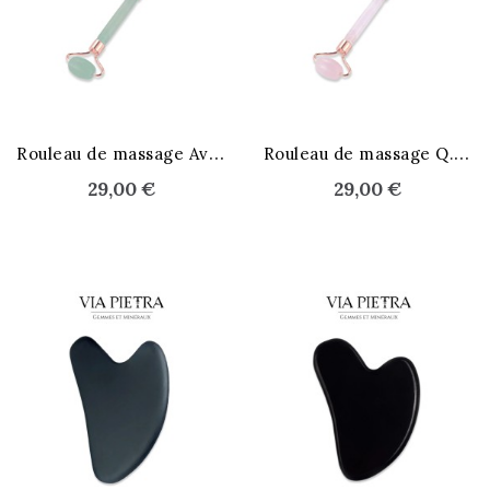
STOCK ÉPUISÉ
R
ouleau de massage Aventurine
R
ouleau de massage Q. rose
29,00 €
29,00 €