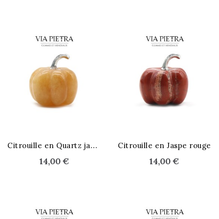
C
itrouille en Quartz jaune
Citrouille en Jaspe rouge
14,00 €
14,00 €