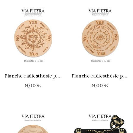
P
lanche radiesthésie pendule
P
lanche radiesthésie pendule
9,00 €
9,00 €