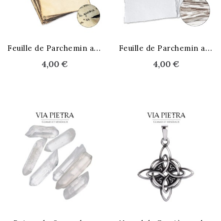
F
euille de Parchemin ancien
F
euille de Parchemin ancien
4,00 €
4,00 €