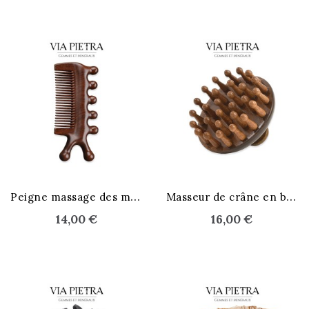
STOCK ÉPUISÉ
P
eigne massage des méridiens
M
asseur de crâne en bois
14,00 €
16,00 €