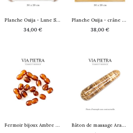
P
lanche Ouija - Lune Soleil
P
lanche Ouija - crâne de Bélier
34,00 €
38,00 €
F
ermoir bijoux Ambre à vis
B
âton de massage Aragonite