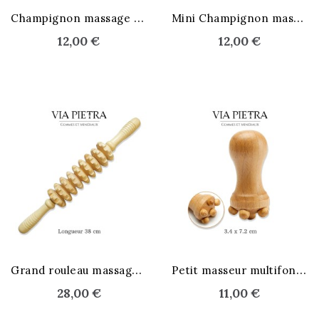
C
hampignon massage noir
M
ini Champignon massage
12,00 €
12,00 €
G
rand rouleau massage cellulite
P
etit masseur multifonctions
28,00 €
11,00 €