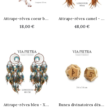
A
ttrape-rêves coeur beige
A
ttrape-rêves camel - XXL
18,00 €
48,00 €
A
ttrape-rêves bleu - XXL
R
unes divinatoires dés en bois