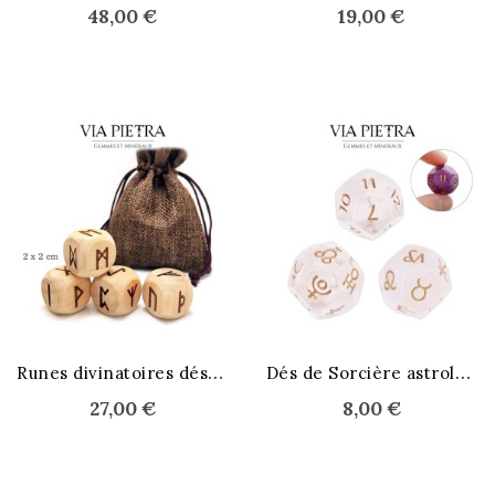
48,00 €
19,00 €
R
unes divinatoires dés en bois
D
és de Sorcière astrologiques
27,00 €
8,00 €