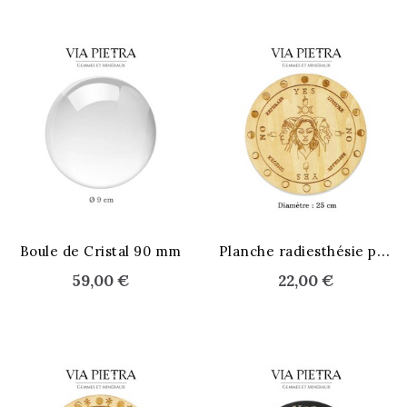
STOCK ÉPUISÉ
STOCK ÉPUISÉ
P
lanche radiesthésie pendule
Boule de Cristal 90 mm
59,00 €
22,00 €