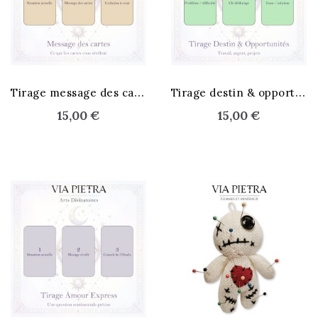
T
irage message des cartes
T
irage destin & opportunités
15,00 €
15,00 €