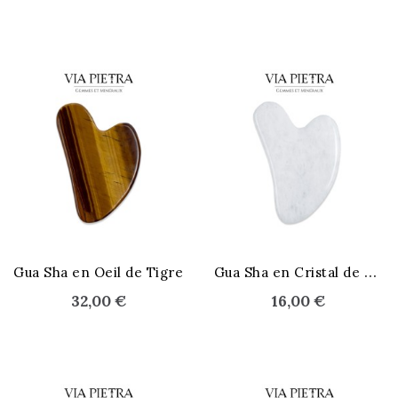
STOCK ÉPUISÉ
STOCK ÉPUISÉ
G
ua Sha en Cristal de Roche
Gua Sha en Oeil de Tigre
32,00 €
16,00 €