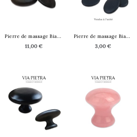
STOCK ÉPUISÉ
P
ierre de massage Bian Shi
P
ierre de massage Bian Shi
11,00 €
3,00 €