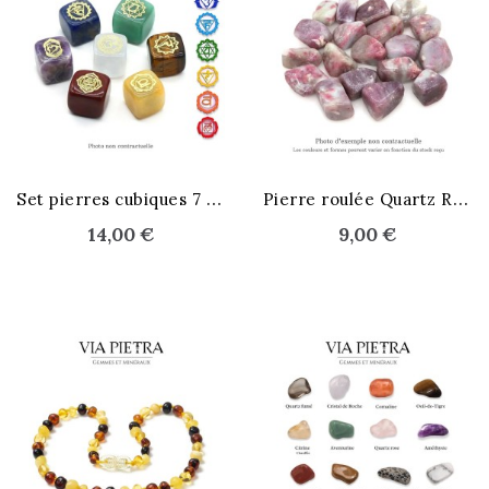
S
et pierres cubiques 7 Chakras
P
ierre roulée Quartz Rubellite
14,00 €
9,00 €