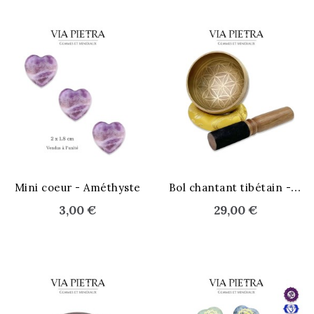
B
ol chantant tibétain - fleur
Mini coeur - Améthyste
3,00 €
29,00 €