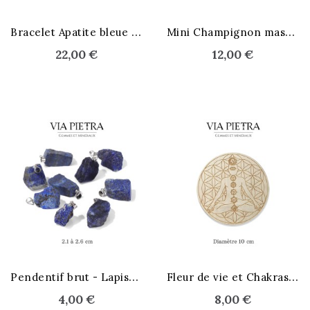
STOCK ÉPUISÉ
B
racelet Apatite bleue 6 mm
M
ini Champignon massage
22,00 €
12,00 €
P
endentif brut - Lapis-Lazuli
F
leur de vie et Chakras 10 cm
4,00 €
8,00 €