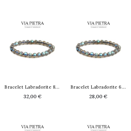
B
racelet Labradorite 8 mm
B
racelet Labradorite 6 mm
32,00 €
28,00 €