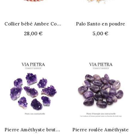
C
ollier bébé Ambre Cognac
Palo Santo en poudre
28,00 €
5,00 €
STOCK ÉPUISÉ
P
ierre Améthyste brute - S
Pierre roulée Améthyste