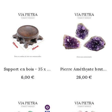
S
upport en bois - 35 x 35 mm
P
ierre Améthyste brute - L
6,00 €
26,00 €