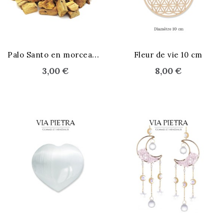
P
alo Santo en morceaux x10
Fleur de vie 10 cm
3,00 €
8,00 €