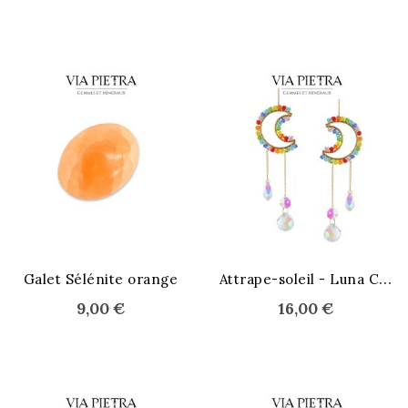
A
ttrape-soleil - Luna Carnavalo
Galet Sélénite orange
9,00 €
16,00 €