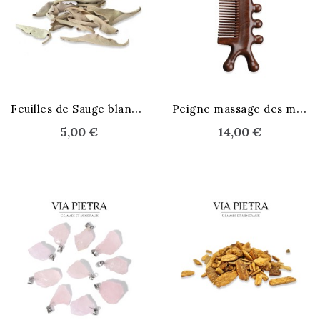
F
euilles de Sauge blanche
P
eigne massage des méridiens
5,00 €
14,00 €