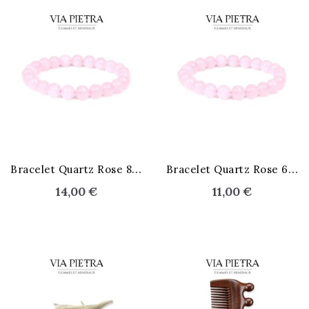
STOCK ÉPUISÉ
B
racelet Quartz Rose 8 mm
B
racelet Quartz Rose 6 mm
14,00 €
11,00 €