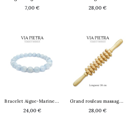
7,00 €
28,00 €
STOCK ÉPUISÉ
B
racelet Aigue-Marine 6 mm
G
rand rouleau massage cellulite
24,00 €
28,00 €