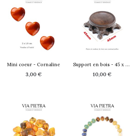
S
upport en bois - 45 x 45 mm
Mini coeur - Cornaline
3,00 €
10,00 €