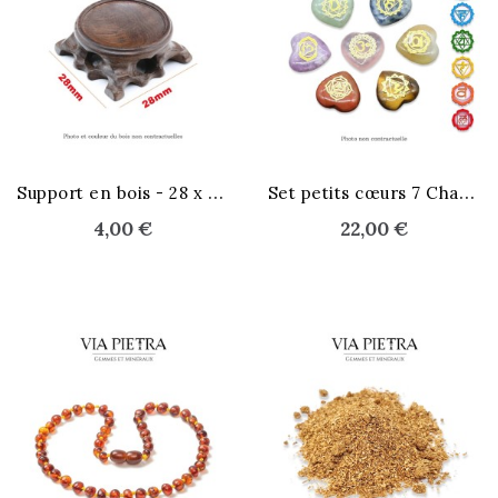
S
upport en bois - 28 x 28 mm
S
et petits cœurs 7 Chakras
4,00 €
22,00 €