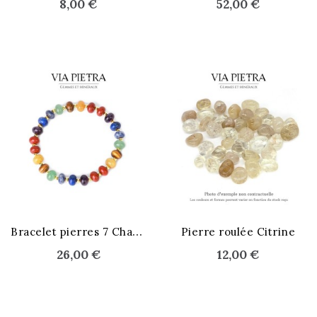
8,00 €
52,00 €
B
racelet pierres 7 Chakras
Pierre roulée Citrine
26,00 €
12,00 €