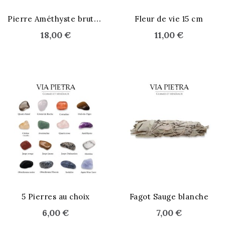
P
ierre Améthyste brute - M
Fleur de vie 15 cm
18,00 €
11,00 €
STOCK ÉPUISÉ
5 Pierres au choix
Fagot Sauge blanche
6,00 €
7,00 €