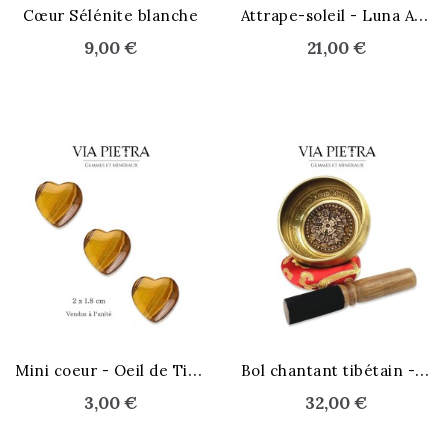
A
ttrape-soleil - Luna Aura
Cœur Sélénite blanche
9,00 €
21,00 €
M
ini coeur - Oeil de Tigre
B
ol chantant tibétain - Om
3,00 €
32,00 €