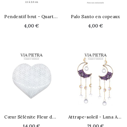
P
endentif brut - Quartz rose
Palo Santo en copeaux
4,00 €
4,00 €
C
œur Sélénite Fleur de Vie
A
ttrape-soleil - Luna Aura
14,00 €
21,00 €