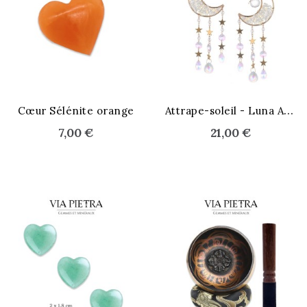
A
ttrape-soleil - Luna Aura
Cœur Sélénite orange
7,00 €
21,00 €