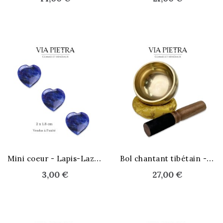
M
ini coeur - Lapis-Lazuli
B
ol chantant tibétain - laiton
3,00 €
27,00 €