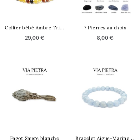
C
ollier bébé Ambre Tricolore
7 Pierres au choix
29,00 €
8,00 €
B
racelet Aigue-Marine 8 mm
Fagot Sauge blanche