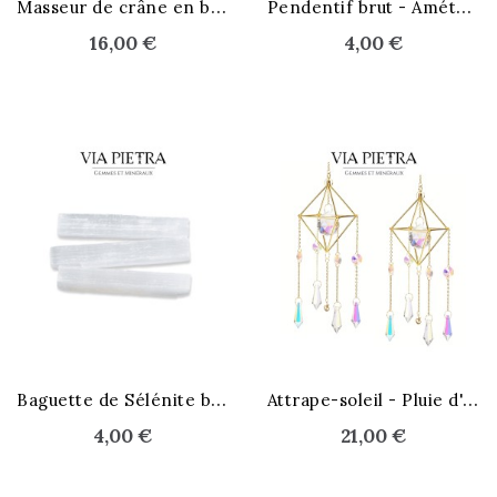
M
asseur de crâne en bois
P
endentif brut - Améthyste
16,00 €
4,00 €
STOCK ÉPUISÉ
B
aguette de Sélénite brute
A
ttrape-soleil - Pluie d'Aura
4,00 €
21,00 €