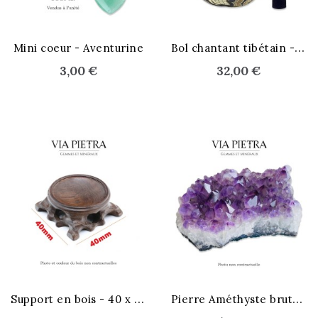
B
ol chantant tibétain - symboles
Mini coeur - Aventurine
3,00 €
32,00 €
STOCK ÉPUISÉ
S
upport en bois - 40 x 40 mm
P
ierre Améthyste brute - XL