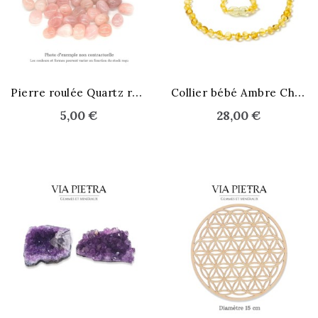
P
ierre roulée Quartz rose
C
ollier bébé Ambre Champagne
5,00 €
28,00 €