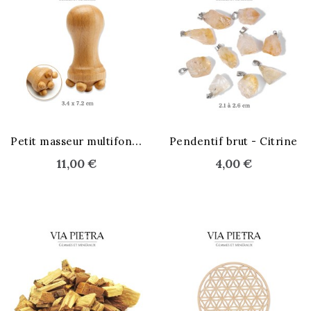
P
etit masseur multifonctions
Pendentif brut - Citrine
11,00 €
4,00 €