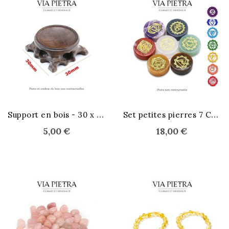
S
upport en bois - 30 x 30 mm
S
et petites pierres 7 Chakras
5,00 €
18,00 €