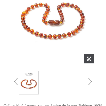
Collier bébé / nourrisson en Ambre de la mer Baltique 100%