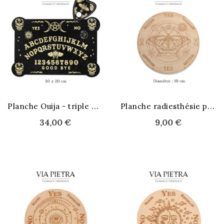
P
lanche Ouija - triple Lune noire
P
lanche radiesthésie pendule
34,00 €
9,00 €