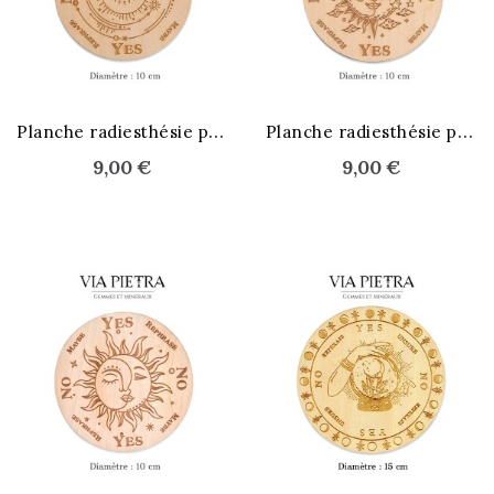
P
lanche radiesthésie pendule
P
lanche radiesthésie pendule
9,00 €
9,00 €