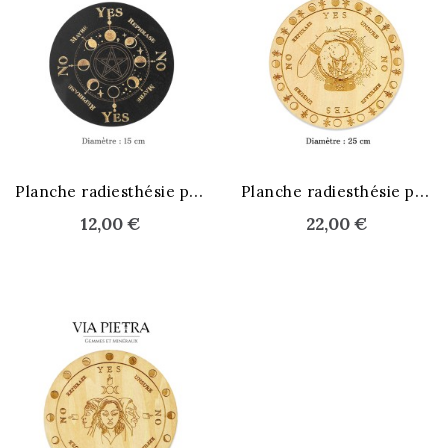
STOCK ÉPUISÉ
P
lanche radiesthésie pendule
P
lanche radiesthésie pendule
12,00 €
22,00 €