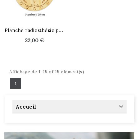
STOCK ÉPUISÉ
P
lanche radiesthésie pendule
22,00 €
Affichage de 1-15 of 15 élément(s)
1
Accueil