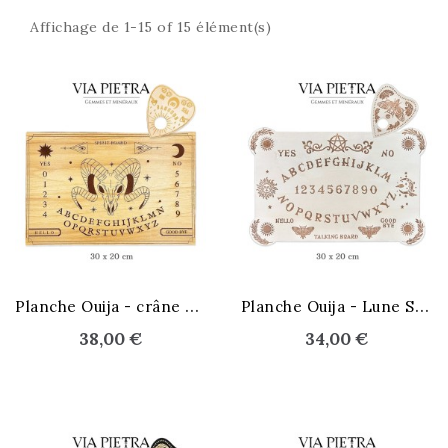
Affichage de 1-15 of 15 élément(s)
P
lanche Ouija - crâne de Bélier
P
lanche Ouija - Lune Soleil
38,00 €
34,00 €