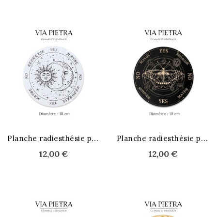
P
lanche radiesthésie pendule
P
lanche radiesthésie pendule
12,00 €
12,00 €