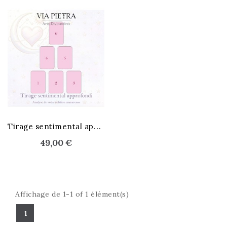
T
irage sentimental approfondi
49,00 €
Affichage de 1-1 of 1 élément(s)
1