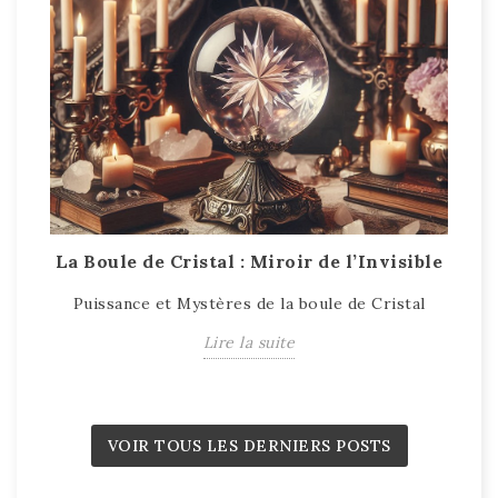
La Boule de Cristal : Miroir de l’Invisible
T
Puissance et Mystères de la boule de Cristal
T
Lire la suite
VOIR TOUS LES DERNIERS POSTS