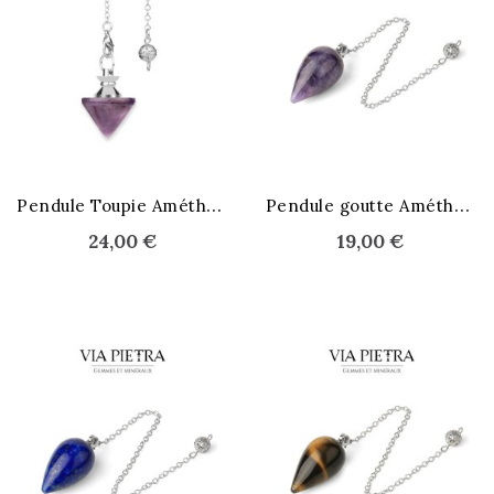
P
endule Toupie Améthyste
P
endule goutte Améthyste
24,00 €
19,00 €