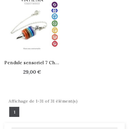
P
endule sensoriel 7 Chakras
29,00 €
Affichage de 1-31 of 31 élément(s)
1