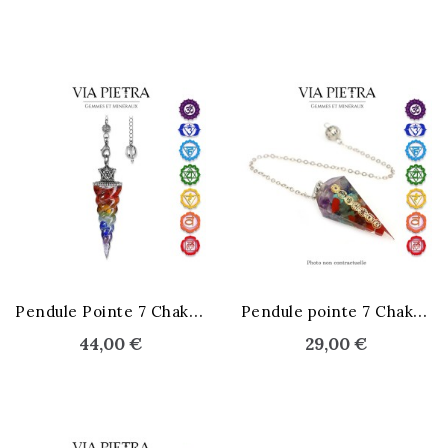
P
endule Pointe 7 Chakras
P
endule pointe 7 Chakras
44,00 €
29,00 €