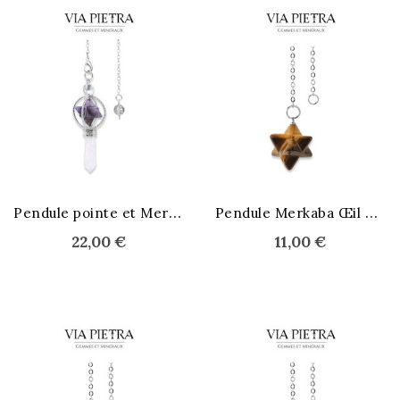
STOCK ÉPUISÉ
STOCK ÉPUISÉ
P
endule pointe et Merkaba
P
endule Merkaba Œil de Tigre
22,00 €
11,00 €