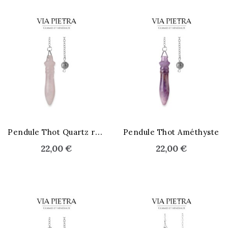
P
endule Thot Quartz rose
Pendule Thot Améthyste
22,00 €
22,00 €