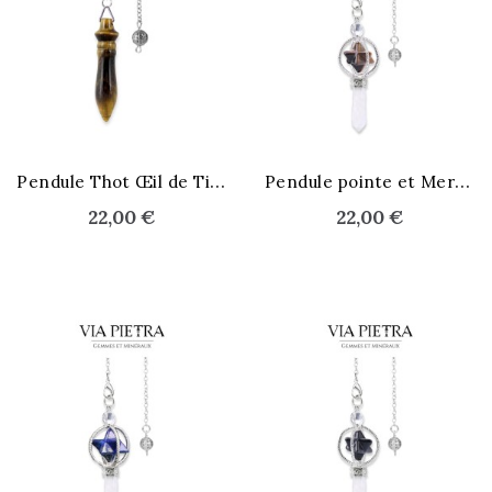
P
endule Thot Œil de Tigre
P
endule pointe et Merkaba
22,00 €
22,00 €