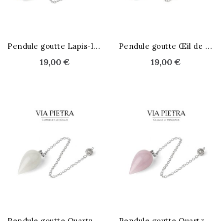
P
endule goutte Lapis-lazuli
P
endule goutte Œil de Tigre
19,00 €
19,00 €
STOCK ÉPUISÉ
P
endule goutte Quartz Cristal
P
endule goutte Quartz rose