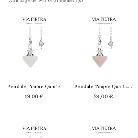
Affichage de 1-31 of 31 élément(s)
P
endule Toupie Quartz rose
Pendule Toupie Quartz
19,00 €
24,00 €