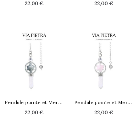
22,00 €
22,00 €
STOCK ÉPUISÉ
P
endule pointe et Merkaba
P
endule pointe et Merkaba
22,00 €
22,00 €