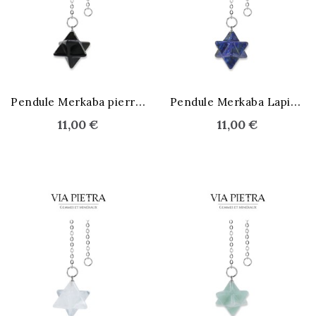
STOCK ÉPUISÉ
P
endule Merkaba pierre noire
P
endule Merkaba Lapis-lazuli
11,00 €
11,00 €