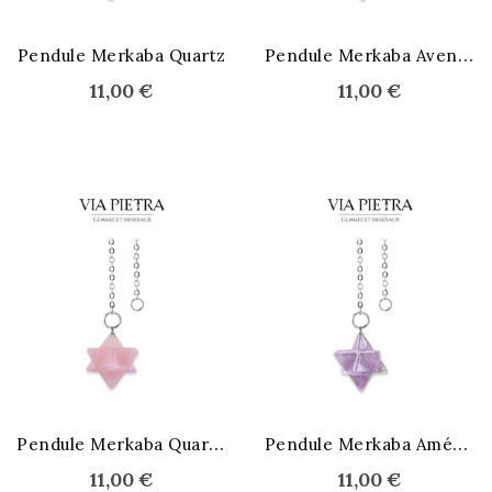
P
endule Merkaba Aventurine
Pendule Merkaba Quartz
11,00 €
11,00 €
P
endule Merkaba Quartz Rose
P
endule Merkaba Améthyste
11,00 €
11,00 €