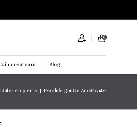
0
Coin créateurs
Blog
dules en pierre
Pendule goutte Améthyste
e.