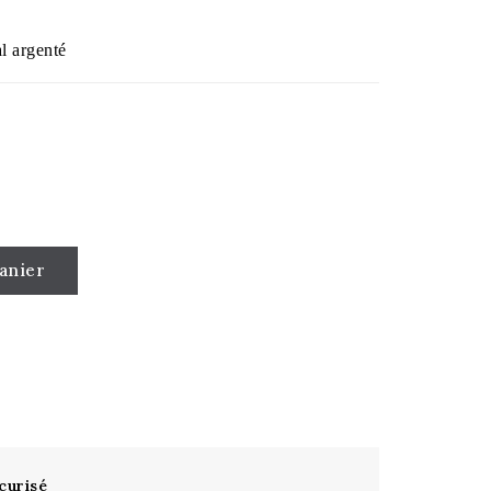
al argenté
anier
curisé