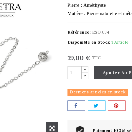
Pierre :
Améthyste
Matière : Pierre naturelle et mét
Référence:
ESO.034
Disponible en Stock
1 Article
19,00 €
TTC
Ajouter Au P
Derniers articles en stock
Paiement 100% sé