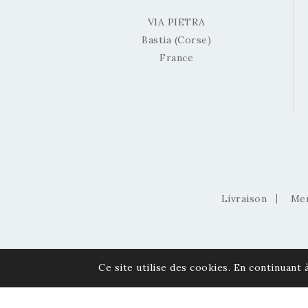
VIA PIETRA
Bastia (Corse)
France
Livraison
Men
Ce site utilise des cookies. En continuant à
© 2026 Via Pietra - Gemmes et Minéraux