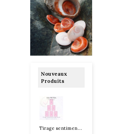
Nouveaux
Produits
T
irage sentimental approfondi