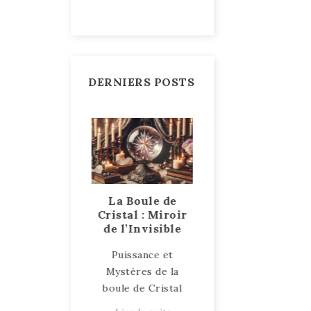
DERNIERS POSTS
ent le bois
La Boule de
Talismans et
 pétrifie ?
Cristal : Miroir
Amulettes, des
de l’Invisible
objets sacrés et
e explication
puissants
Puissance et
e processus du
Talismans et
Mystères de la
is pétrifié
Amulettes : Objets
boule de Cristal
ire la suite
de Protection et d