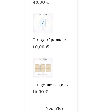
49,00 €
T
irage réponse express
10,00 €
T
irage message des cartes
15,00 €
Voir Plus