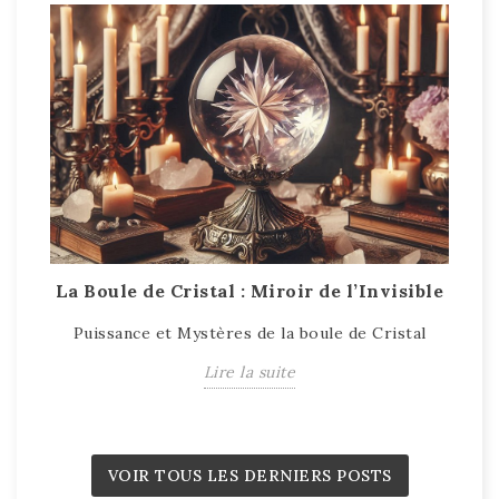
La Boule de Cristal : Miroir de l’Invisible
T
Puissance et Mystères de la boule de Cristal
T
Lire la suite
VOIR TOUS LES DERNIERS POSTS