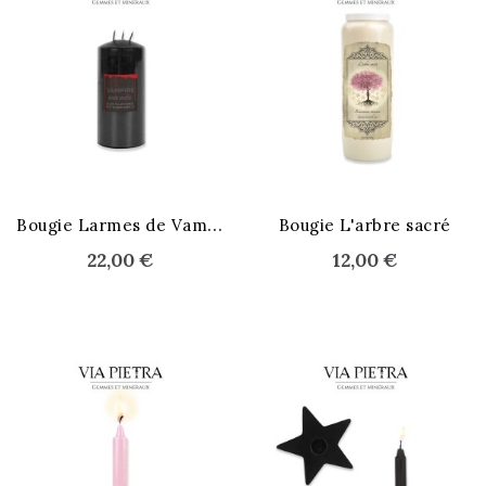
STOCK ÉPUISÉ
B
ougie Larmes de Vampire - XL
Bougie L'arbre sacré
22,00 €
12,00 €