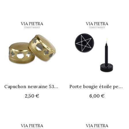
C
apuchon neuvaine 53 mm
P
orte bougie étoile pentacle
2,50 €
6,00 €