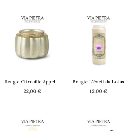
B
ougie Citrouille Appel Pie
Bougie L'éveil du Lotus
22,00 €
12,00 €