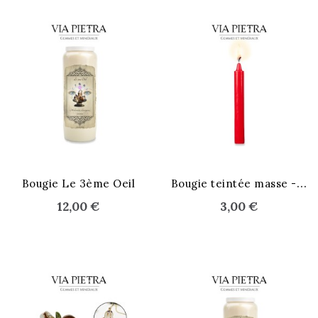
B
ougie teintée masse - Rouge
Bougie Le 3ème Oeil
12,00 €
3,00 €