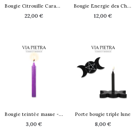
B
ougie Citrouille Caramel salé
B
ougie Energie des Chakras
22,00 €
12,00 €
B
ougie teintée masse - violet
Porte bougie triple lune
3,00 €
8,00 €