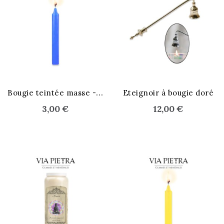
B
ougie teintée masse - bleu
Eteignoir à bougie doré
3,00 €
12,00 €