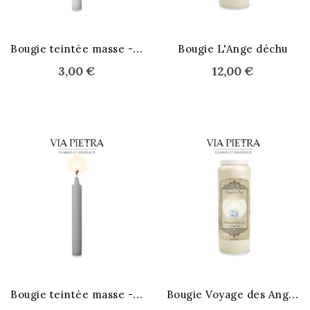
B
ougie teintée masse - Blanc
Bougie L'Ange déchu
3,00 €
12,00 €
B
ougie teintée masse - Gris
B
ougie Voyage des Anges