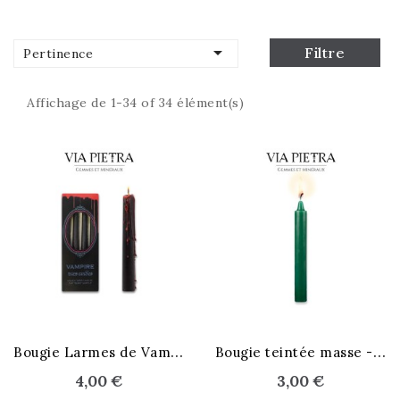

Filtre
Pertinence
Affichage de 1-34 of 34 élément(s)
B
ougie Larmes de Vampire
B
ougie teintée masse - vert
4,00 €
3,00 €