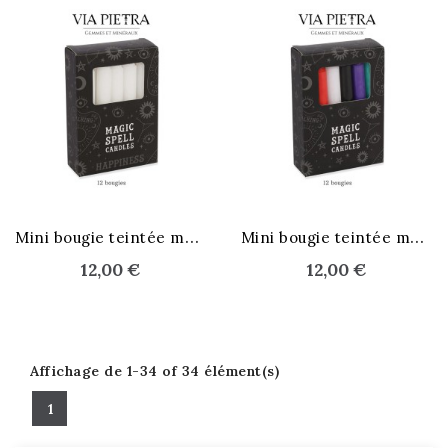
M
ini bougie teintée masse - blanc
M
ini bougie teintée masse - multi
12,00 €
12,00 €
Affichage de 1-34 of 34 élément(s)
1