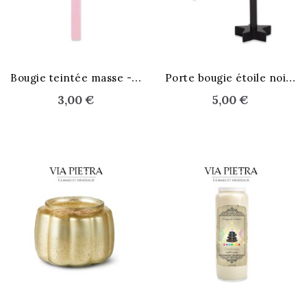
B
ougie teintée masse - rose
P
orte bougie étoile noire
3,00 €
5,00 €