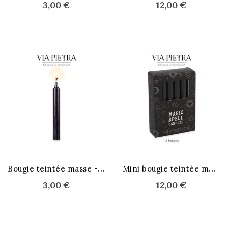
3,00 €
12,00 €
B
ougie teintée masse - noir
M
ini bougie teintée masse - noir
3,00 €
12,00 €