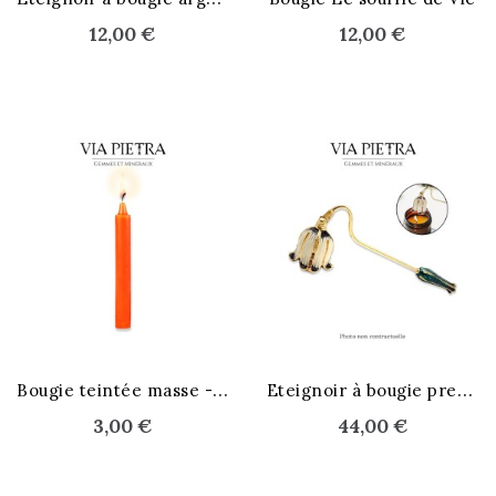
12,00 €
12,00 €
B
ougie teintée masse - Orange
E
teignoir à bougie prestige
3,00 €
44,00 €