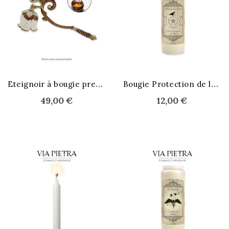
STOCK ÉPUISÉ
E
teignoir à bougie prestige
B
ougie Protection de la Déesse
49,00 €
12,00 €