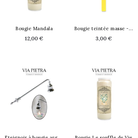
B
ougie teintée masse - jaune
Bougie Mandala
12,00 €
3,00 €
E
teignoir à bougie argenté
Bougie Le souffle de Vie