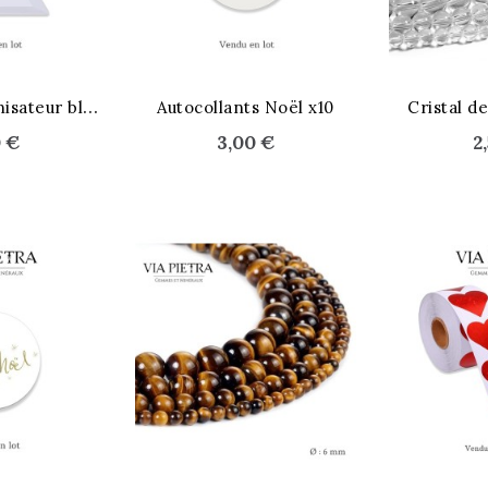
puissant en Corse
Lire la suite
T
riangle organisateur blanc
Autocollants Noël x10
Cristal 
0 €
3,00 €
2