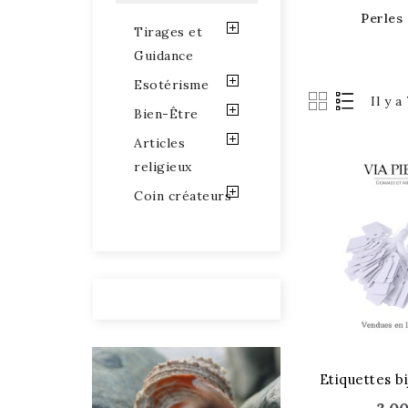
Perles
Tirages et
Guidance
Esotérisme
Il y a
Bien-Être
Articles
religieux
Coin créateurs
Etiquettes bi