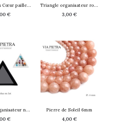
STOCK ÉPUISÉ
A
utocollants Cœur paillettes
T
riangle organisateur rose
,00 €
3,00 €
SÉ
T
riangle organisateur noir
Pierre de Soleil 6mm
,00 €
4,00 €