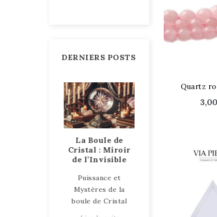
DERNIERS POSTS
Quartz r
3,0
ent le bois
La Boule de
Talismans et
 pétrifie ?
Cristal : Miroir
Amulettes, des
de l’Invisible
objets sacrés et
e explication
puissants
Puissance et
e processus du
Talismans et
Mystères de la
is pétrifié
Amulettes : Objets
boule de Cristal
ire la suite
de Protection et d