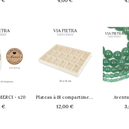
0 €
4,00 €
4
P
lateau à 18 compartiments
MERCI - x20
Avent
0 €
12,00 €
3