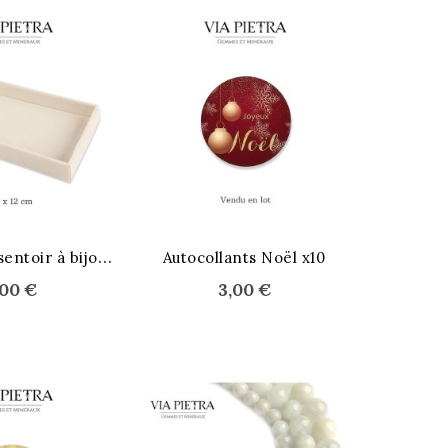
P
lateau présentoir à bijoux
Autocollants Noël x10
,00 €
3,00 €