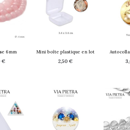
ose 6mm
Mini boîte plastique en lot
Autocolla
0 €
2,50 €
3
Histoire,
Histoire et
Les 7
légendes et
Légende corses :
Expli
magie de la
l'Oeil de Sainte
Mandragore
Lucie
co
Lire
Tout savoir sur la
Ochju di Santa
Madragore
Lucia, un
e
symbolisme
Lire la suite