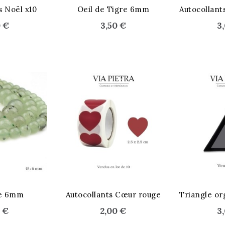
STOCK ÉPUISÉ
s Noël x10
Oeil de Tigre 6mm
0 €
3,50 €
3
STOCK ÉPUI
te 6mm
Autocollants Cœur rouge
0 €
2,00 €
3