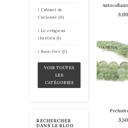
Autocollant
Cabinet de
3,0
Curiosité (0)
Le religieux
chrétien (1)
Bien-être (2)
VOIR TOUTES
LES
CATÉGORIES
STOCK ÉPUISÉ
Prehni
3,5
RECHERCHER
DANS LE BLOG