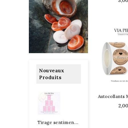
3,0
Nouveaux
Produits
Autocollants 
2,0
T
irage sentimental approfondi