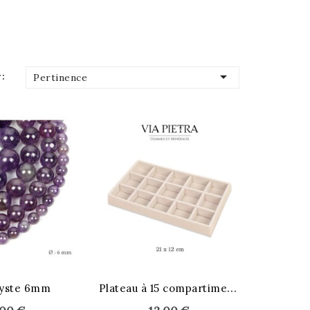

:
Pertinence
P
lateau à 15 compartiments
yste 6mm