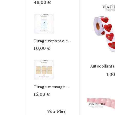
49,00 €
T
irage réponse express
10,00 €
Autocollants
1,0
T
irage message des cartes
15,00 €
Voir Plus