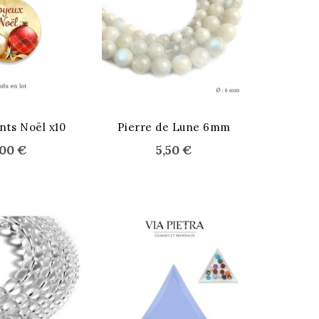
STOCK ÉPUISÉ
nts Noël x10
Pierre de Lune 6mm
,00 €
5,50 €
 Chakras
La note du bol
Comment le bois
chantant et les
se pétrifie ?
cations et
chakras
Courte explication
nseils
Comment réaligner
sur le processus du
 la suite
ses chakras par le
bois pétrifié
son
Lire la suite