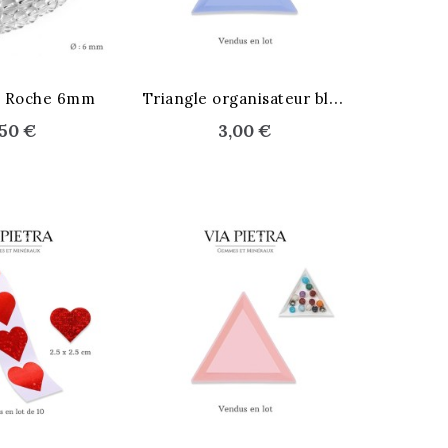
Lire la suite
STOCK ÉPUISÉ
T
riangle organisateur bleu
de Roche 6mm
,50 €
3,00 €