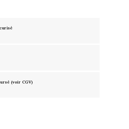
curisé
oursé (voir CGV)