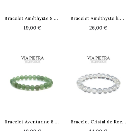
STOCK ÉPUISÉ
STOCK ÉPUISÉ
B
racelet Améthyste 8 mm
B
racelet Améthyste lilas 8 mm
19,00 €
26,00 €
STOCK ÉPUISÉ
B
racelet Aventurine 8 mm
B
racelet Cristal de Roche 8 mm