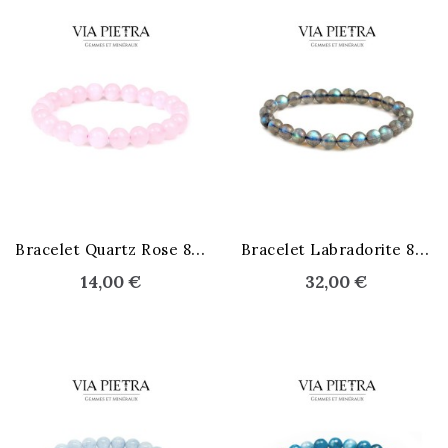
B
racelet Quartz Rose 8 mm
B
racelet Labradorite 8 mm
14,00 €
32,00 €