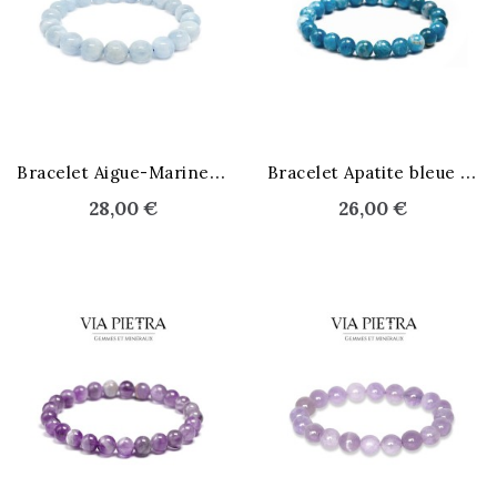
STOCK ÉPUISÉ
B
racelet Aigue-Marine 8 mm
B
racelet Apatite bleue 8 mm
28,00 €
26,00 €