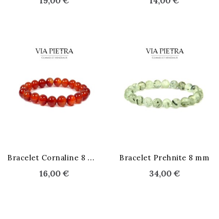
19,00 €
14,00 €
STOCK ÉPUISÉ
STOCK ÉPUISÉ
B
racelet Cornaline 8 mm
Bracelet Prehnite 8 mm
16,00 €
34,00 €