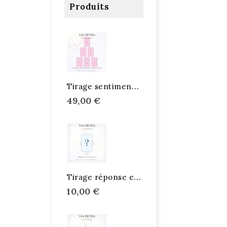
Produits
T
irage sentimental approfondi
49,00 €
T
irage réponse express
10,00 €