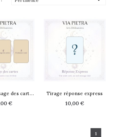

Pertinence
T
irage message des cartes
Tirage réponse express
,00 €
10,00 €
1