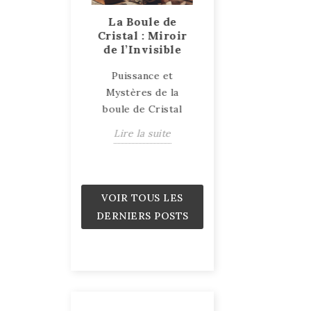
ent le bois
La Boule de
Talismans et
 pétrifie ?
Cristal : Miroir
Amulettes, des
de l’Invisible
objets sacrés et
e explication
puissants
Puissance et
e processus du
Talismans et
Mystères de la
is pétrifié
Amulettes : Objets
boule de Cristal
ire la suite
de Protection et d
Lire la suite
Pouvoir
Lire la suite
VOIR TOUS LES
DERNIERS POSTS