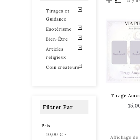
Il y a
Tirages et
Guidance
Esotérisme
Bien-Être
Articles
religieux
Coin créateurs
Tirage Amo
15,0
Filtrer Par
Prix
10,00 € -
Affichage de 