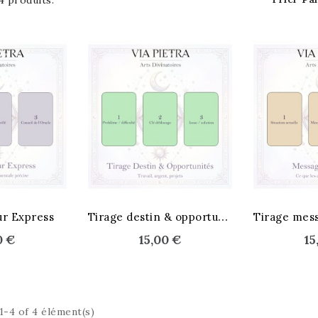
 4 produits.
T
irage destin & opportunités
ur Express
0 €
15,00 €
15
1-4 of 4 élément(s)