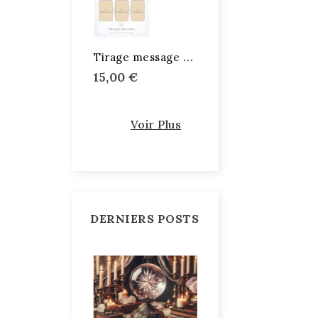
T
irage message des cartes
15,00 €
Voir Plus
DERNIERS POSTS