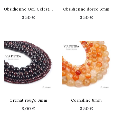
STOCK ÉPUISÉ
O
bsidienne Oeil Céleste 6mm
Obsidienne dorée 6mm
3,50 €
3,50 €
Grenat rouge 6mm
Cornaline 6mm
3,00 €
3,50 €