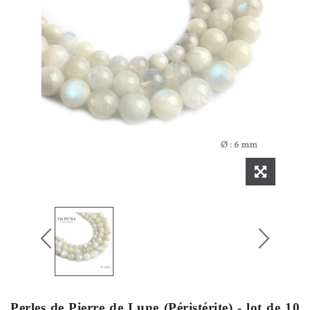
Perles de Pierre de Lune (Péristérite) - lot de 10