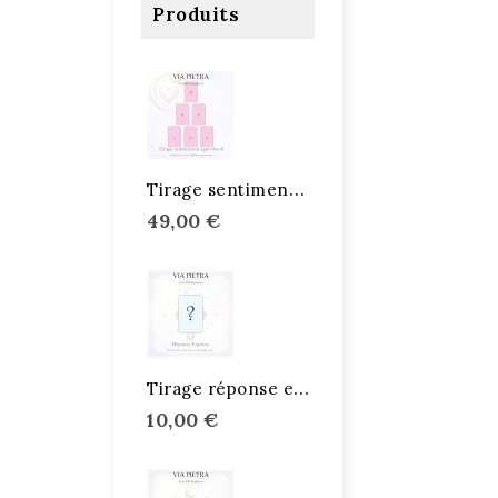
Produits
T
irage sentimental approfondi
49,00 €
T
irage réponse express
10,00 €