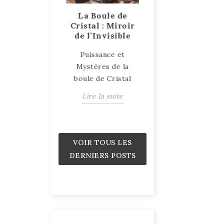
ent le bois
La Boule de
Talismans et
 pétrifie ?
Cristal : Miroir
Amulettes, des
de l’Invisible
objets sacrés et
e explication
puissants
Puissance et
e processus du
Talismans et
Mystères de la
is pétrifié
Amulettes : Objets
boule de Cristal
ire la suite
de Protection et d
Lire la suite
Pouvoir
Lire la suite
VOIR TOUS LES
DERNIERS POSTS