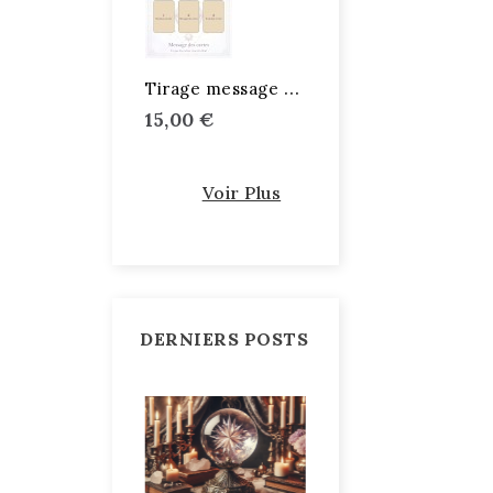
T
irage message des cartes
15,00 €
Voir Plus
DERNIERS POSTS