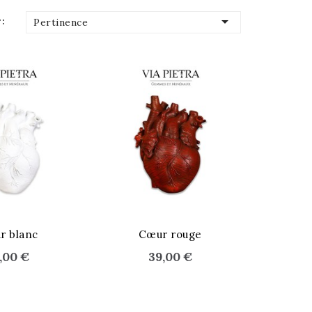

:
Pertinence
SÉ
STOCK ÉPUISÉ
r blanc
Cœur rouge
,00 €
39,00 €