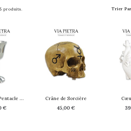
Trier Par
 5 produits.
STOCK ÉPUISÉ
STOCK ÉPUI
C
alice Coupe Pentacle Wicca
Crâne de Sorcière
Cœu
0 €
45,00 €
39