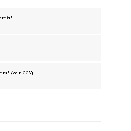
curisé
oursé (voir CGV)