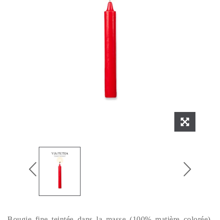
Bougie fine teintée dans la masse (100% matière colorée).