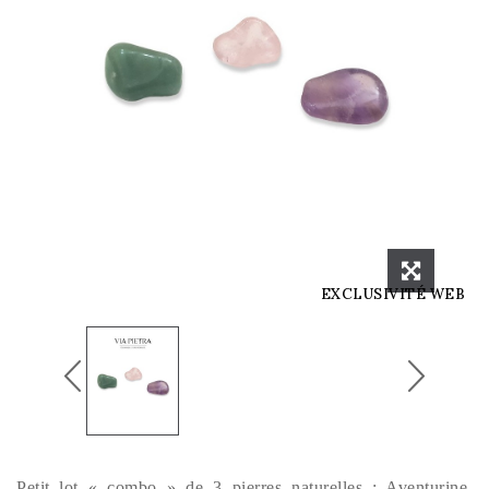
EXCLUSIVITÉ WEB
Petit lot « combo » de 3 pierres naturelles : Aventurine,