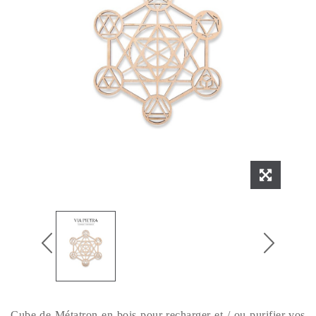
Cube de Métatron en bois pour recharger et / ou purifier vos