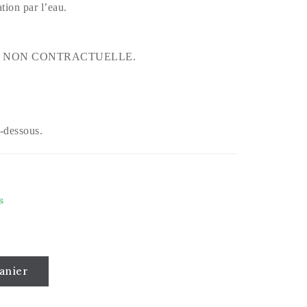
ion par l’eau.
O NON CONTRACTUELLE.
i-dessous.
s
anier