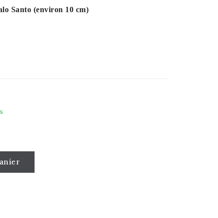
alo Santo (environ 10 cm)
s
anier