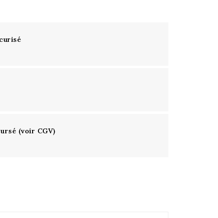
curisé
oursé (voir CGV)