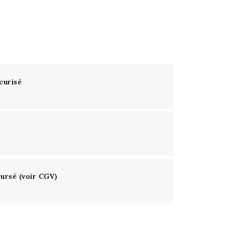
curisé
oursé (voir CGV)