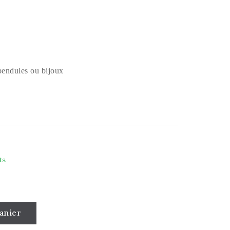
 pendules ou bijoux
ts
anier