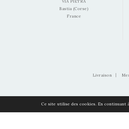
VIA PIETRA
Bastia (Corse)
France
Livraison
Men
Ce site utilise des cookies. En continuant à
© 2026 Via Pietra - Gemmes et Minéraux