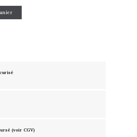
anier
curisé
oursé (voir CGV)