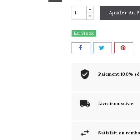
Ajouter Au P
En Stock
Paiement 100% sé
Livraison suivie
Satisfait ou remb