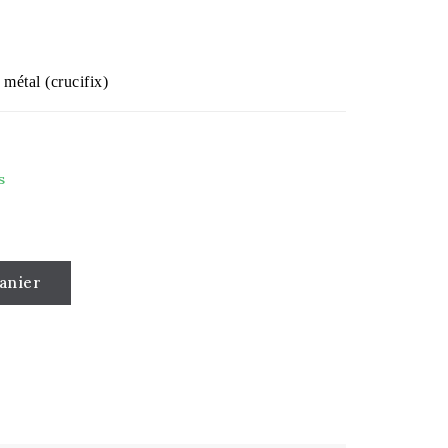
 métal (crucifix)
s
anier