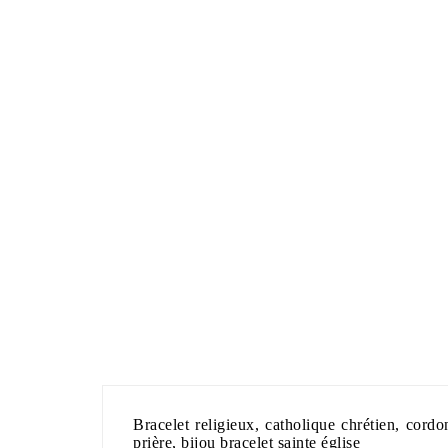
Bracelet religieux, catholique chrétien, cordo
prière, bijou bracelet sainte église