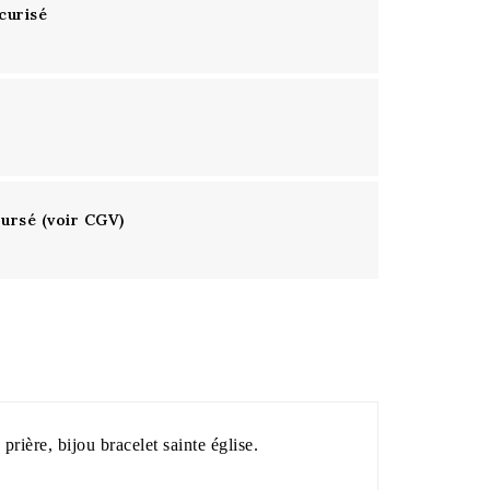
curisé
oursé (voir CGV)
rière, bijou bracelet sainte église.