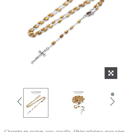
Chapelet en graines avec crucifix. Objet religieux pour prier.