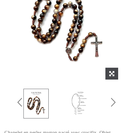
Chapelet en perles marron nacré avec crucifix. Objet