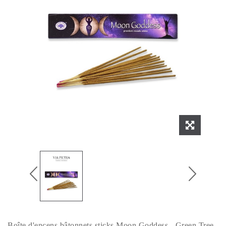
Boîte d'encens bâtonnets sticks Moon Goddess - Green Tree.