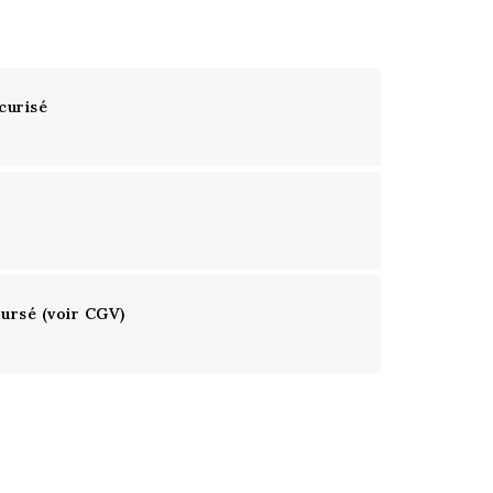
curisé
oursé (voir CGV)