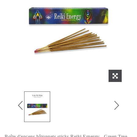
Boîte d'encens bâtonnets sticks Reiki Ernergy - Green Tree.