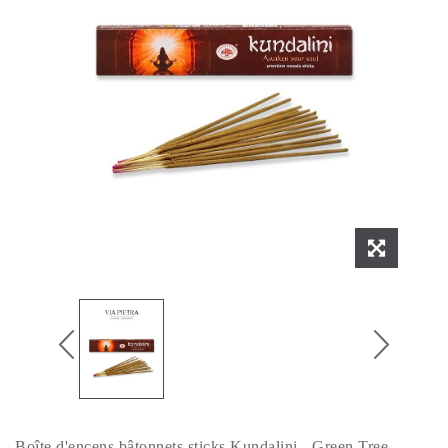
Boîte d'encens bâtonnets sticks Kundalini - Green Tree.