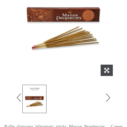
Boîte d'encens bâtonnets sticks Mayan Prophecies - Green