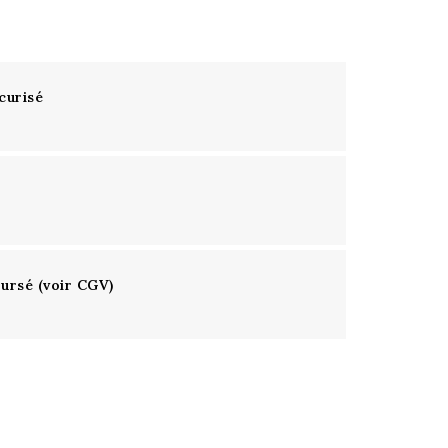
curisé
oursé (voir CGV)