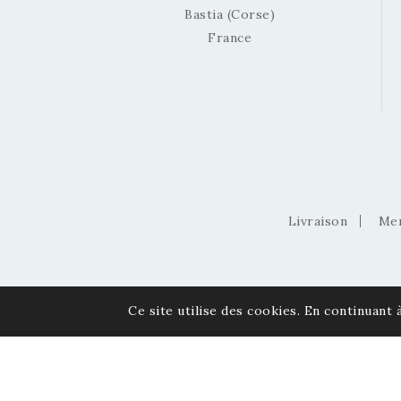
Bastia (Corse)
France
Livraison
Men
Ce site utilise des cookies. En continuant à
© 2026 Via Pietra - Gemmes et Minéraux