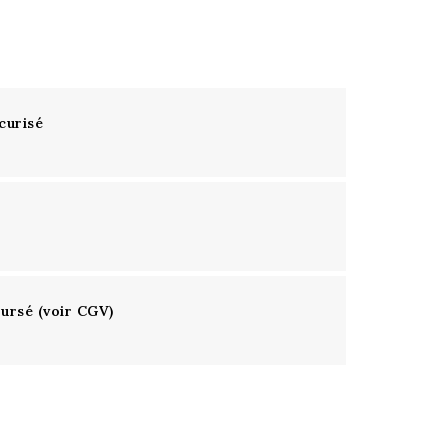
curisé
oursé (voir CGV)