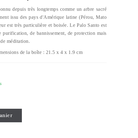
 connu depuis très longtemps comme un arbre sacré
lement issu des pays d'Amérique latine (Pérou, Mato
ur est très particulière et boisée. Le Palo Santo est
 purification, de bannissement, de protection mais
 de méditation.
mensions de la boîte : 21.5 x 4 x 1.9 cm
s
anier