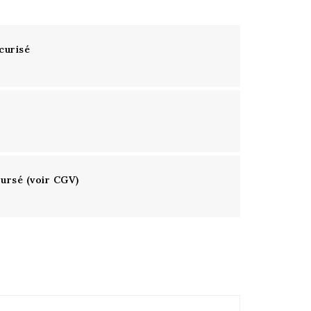
curisé
oursé (voir CGV)