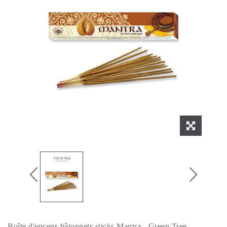
Boîte d'encens bâtonnets sticks Mantra - Green Tree.