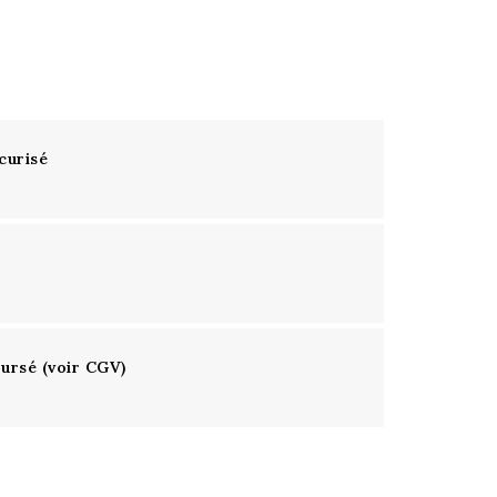
curisé
oursé (voir CGV)