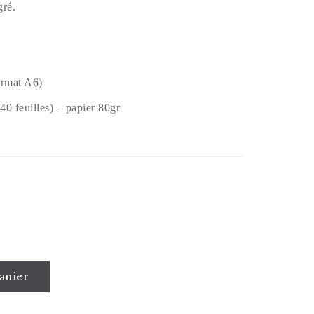
gré.
ormat A6)
0 feuilles) – papier 80gr
anier