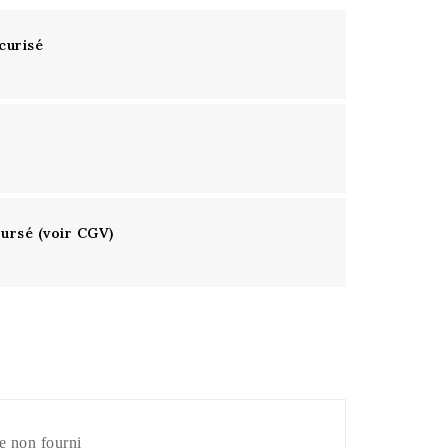
curisé
oursé (voir CGV)
e non fourni