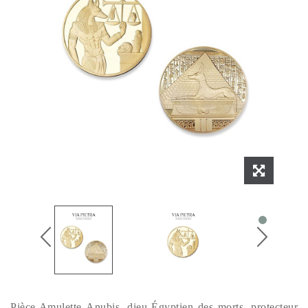
Pièce Amulette Anubis, dieu Égyptien des morts, protecteur