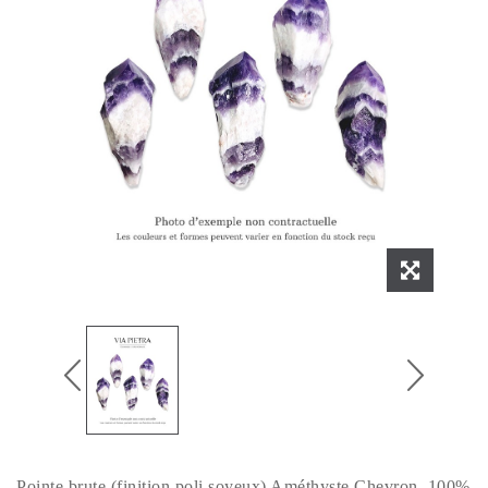
Pointe brute (finition poli soyeux) Améthyste Chevron, 100%