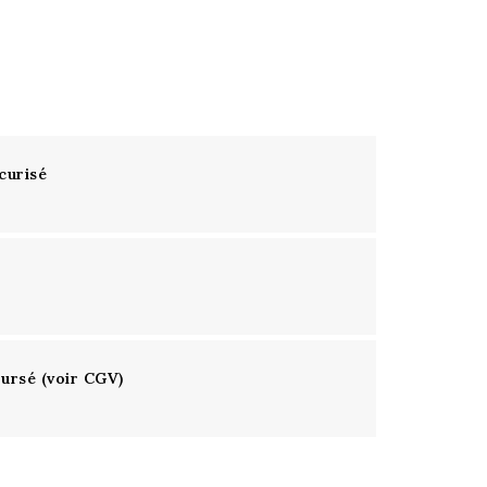
curisé
oursé (voir CGV)