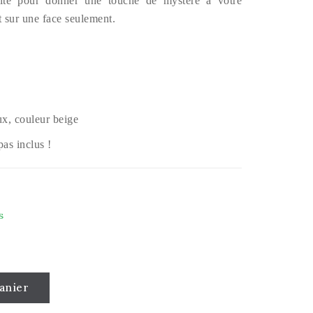
rfaite pour donner une touche de mystère à votre
t sur une face seulement.
ux, couleur beige
as inclus !
s
anier