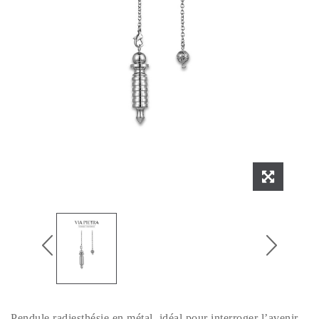
Pendule radiesthésie en métal, idéal pour interroger l’avenir,