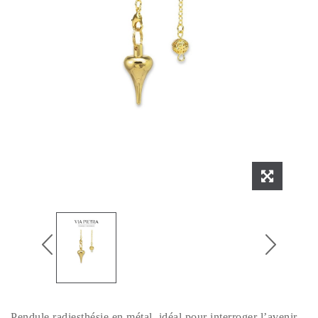
Pendule radiesthésie en métal, idéal pour interroger l’avenir,