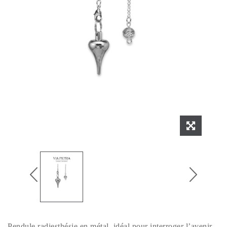
Pendule radiesthésie en métal, idéal pour interroger l’avenir,